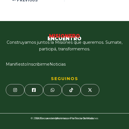
PREVIOUS
MISIONERO
ENCUENTRO
Construyamos juntos la Misiones que queremos. Sumate,
participá, transformemos.
Manifiesto
Inscribirme
Noticias
SEGUINOS
© 2026 Encuentro Misionero · Provincia de Misiones
Hecho con compromiso, en la Tierra Colorada.