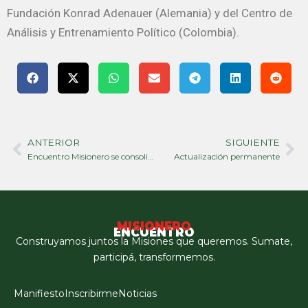
Fundación Konrad Adenauer (Alemania) y del Centro de
Análisis y Entrenamiento Político (Colombia).
ANTERIOR
SIGUIENTE
Prev
Ne
Encuentro Misionero se consolida en todo Misiones con candidatos en los 79 municipios para 2027
Actualización permanente
MISIONERO
ENCUENTRO
Construyamos juntos la Misiones que queremos. Sumate,
participá, transformemos.
Manifiesto
Inscribirme
Noticias