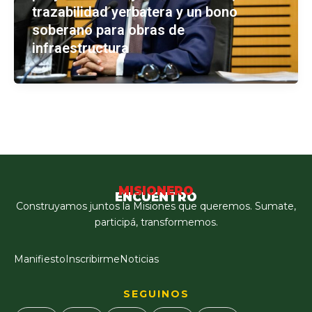
trazabilidad yerbatera y un bono
soberano para obras de
infraestructura
MISIONERO
ENCUENTRO
Construyamos juntos la Misiones que queremos. Sumate,
participá, transformemos.
Manifiesto
Inscribirme
Noticias
SEGUINOS