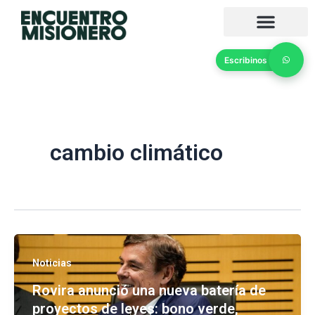
Ir
al
contenido
Escribinos
cambio climático
Noticias
Rovira anunció una nueva batería de
proyectos de leyes: bono verde,