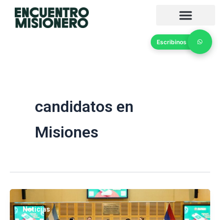
Ir
al
contenido
Escribinos
candidatos en
Misiones
Noticias