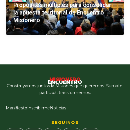
Propósitos múltiples para consolidar
la apuesta territorial de Encuentro
Misionero
MISIONERO
ENCUENTRO
Construyamos juntos la Misiones que queremos. Sumate,
participá, transformemos.
Manifiesto
Inscribirme
Noticias
SEGUINOS