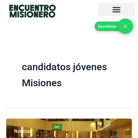
Ir
al
contenido
Escribinos
candidatos jóvenes
Misiones
Noticias