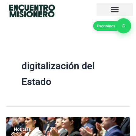
Ir
al
contenido
Escribinos
digitalización del
Estado
Noticias