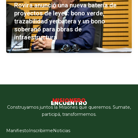
Rovira anunció una nueva batería de
proyectos de leyes: bono verde,
trazabilidad yerbatera y un bono
soberano para obras de
infraestructura
MISIONERO
ENCUENTRO
Construyamos juntos la Misiones que queremos. Sumate,
participá, transformemos.
Manifiesto
Inscribirme
Noticias