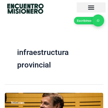
Ir
al
contenido
Escribinos
infraestructura
provincial
Noticias