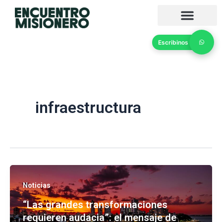
Ir
al
contenido
Escribinos
infraestructura
Noticias
“Las grandes transformaciones
requieren audacia”: el mensaje de