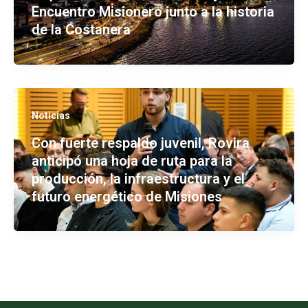
Encuentro Misionero junto a la historia
de la Costanera
Noticias
Con fuerte respaldo juvenil, Rovira
anticipó una hoja de ruta para la
producción, la infraestructura y el
futuro energético de Misiones