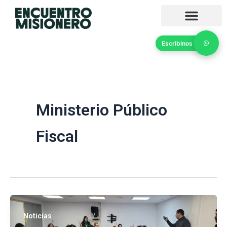
Ir
al
contenido
Escribinos
Ministerio Público
Fiscal
Noticias