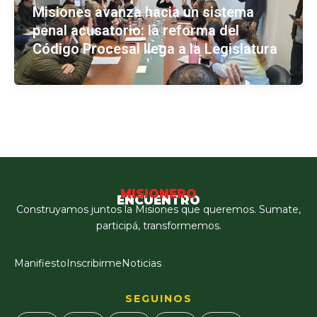
Misiones avanza hacia un sistema
penal acusatorio: la reforma del
Código Procesal llega a la Legislatura
MISIONERO
ENCUENTRO
Construyamos juntos la Misiones que queremos. Sumate,
participá, transformemos.
Manifiesto
Inscribirme
Noticias
SEGUINOS