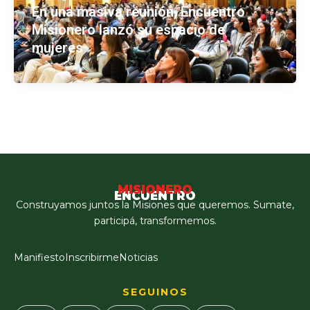
En una masiva reunión, Encuentro
Misionero lanzó su espacio de
mujeres
MISIONERO
ENCUENTRO
Construyamos juntos la Misiones que queremos. Sumate,
participá, transformemos.
Manifiesto
Inscribirme
Noticias
SEGUINOS