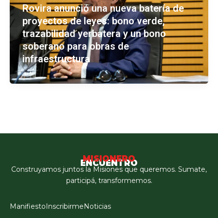
Rovira anunció una nueva batería de
proyectos de leyes: bono verde,
trazabilidad yerbatera y un bono
soberano para obras de
infraestructura
MISIONERO
ENCUENTRO
Construyamos juntos la Misiones que queremos. Sumate,
participá, transformemos.
Manifiesto
Inscribirme
Noticias