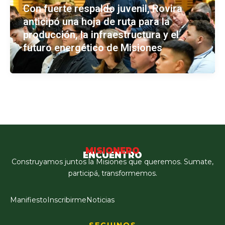
Con fuerte respaldo juvenil, Rovira
anticipó una hoja de ruta para la
producción, la infraestructura y el
futuro energético de Misiones
MISIONERO
ENCUENTRO
Construyamos juntos la Misiones que queremos. Sumate,
participá, transformemos.
Manifiesto
Inscribirme
Noticias