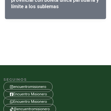
provincial con boleta única partidaria y
límite a los sublemas
SEGUINOS
encuentromisionero
Encuentro Misionero
Encuentro Misionero
@encuentromisionero