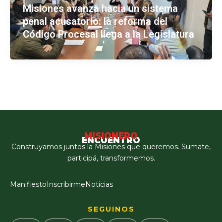
Misiones avanza hacia un sistema
penal acusatorio: la reforma del
Código Procesal llega a la Legislatura
MISIONERO
ENCUENTRO
Construyamos juntos la Misiones que queremos. Sumate,
participá, transformemos.
Manifiesto
Inscribirme
Noticias
SEGUINOS