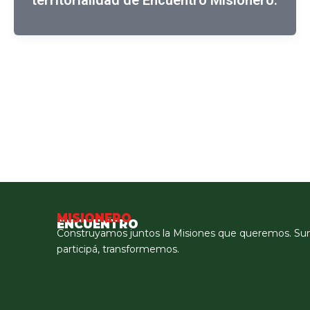
territorialidad de Encuentro Misionero.
MISIONERO
ENCUENTRO
Construyamos juntos la Misiones que queremos. Su
participá, transformemos.