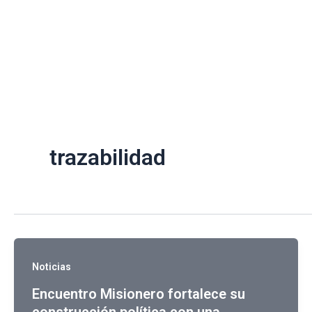
Ir
al
contenido
trazabilidad
Noticias
Encuentro Misionero fortalece su