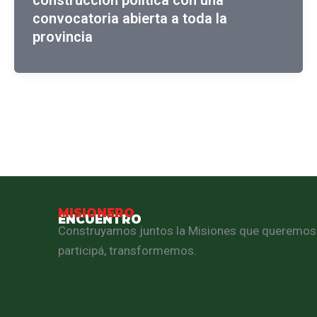
construcción política con una
convocatoria abierta a toda la
provincia
MISIONERO
ENCUENTRO
Construyamos juntos la Misiones que queremos
participá, transformemos.