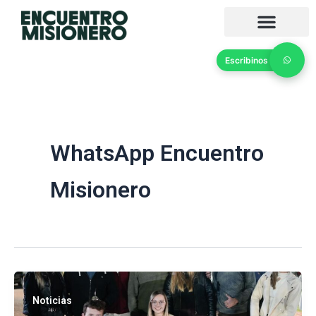
Ir
al
contenido
Escribinos
WhatsApp Encuentro
Misionero
Noticias