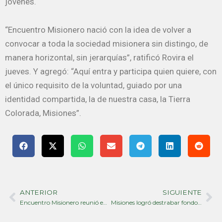
jóvenes.
“Encuentro Misionero nació con la idea de volver a
convocar a toda la sociedad misionera sin distingo, de
manera horizontal, sin jerarquías”, ratificó Rovira el
jueves. Y agregó: “Aquí entra y participa quien quiere, con
el único requisito de la voluntad, guiado por una
identidad compartida, la de nuestra casa, la Tierra
Colorada, Misiones”.
ANTERIOR
SIGUIENTE
Prev
Ne
Encuentro Misionero reunió en Eldorado a jóvenes y referentes para pensar el futuro de Misiones
Misiones logró destrabar fondos de ANSES y actualizará haberes jubilatorios del IPS