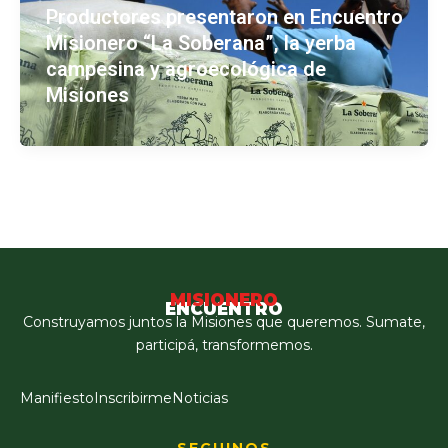
Productores presentaron en Encuentro
Misionero “La Soberana”, la yerba
campesina y agroecológica de
Misiones
MISIONERO
ENCUENTRO
Construyamos juntos la Misiones que queremos. Sumate,
participá, transformemos.
Manifiesto
Inscribirme
Noticias