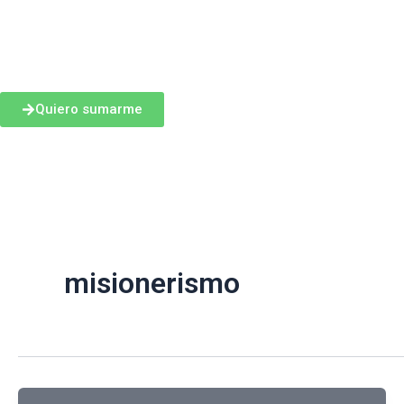
Ir
al
contenido
Quiero sumarme
misionerismo