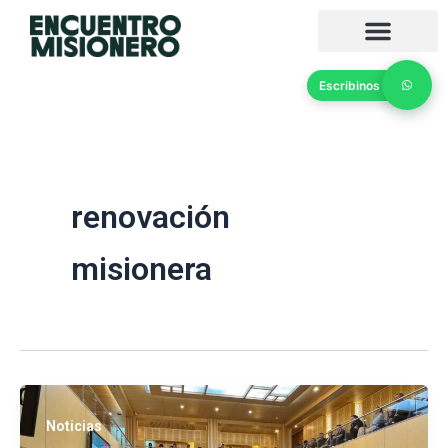
Ir
al
contenido
Escribinos
renovación
misionera
Noticias